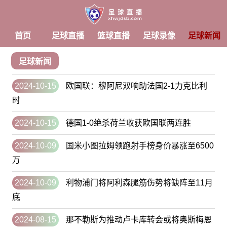
首页
足球直播
篮球直播
足球录像
足球新闻
足球新闻
2024-10-15
欧国联：穆阿尼双响助法国2-1力克比利
时
2024-10-15
德国1-0绝杀荷兰收获欧国联两连胜
2024-10-09
国米小图拉姆领跑射手榜身价暴涨至6500
万
2024-10-09
利物浦门将阿利森腿筋伤势将缺阵至11月
底
2024-08-15
那不勒斯为推动卢卡库转会或将奥斯梅恩