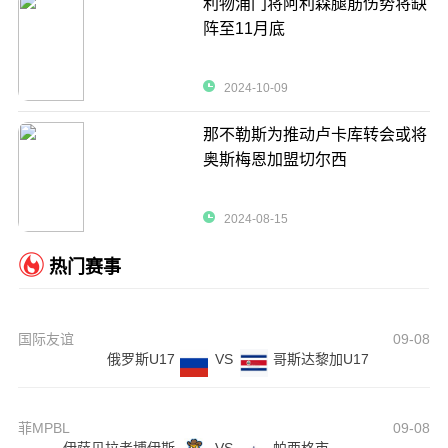
利物浦门将阿利森腿筋伤势将缺
阵至11月底
2024-10-09
那不勒斯为推动卢卡库转会或将
奥斯梅恩加盟切尔西
2024-08-15
热门赛事
国际友谊
09-08
俄罗斯U17
VS
哥斯达黎加U17
菲MPBL
09-08