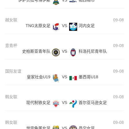
伊萨贝拉考博伊斯
VS
帕西格市
越女联
09-08
TNG太原女足
VS
河内女足
意青杯
09-08
史柏斯亚青年队
VS
科洛托尼青年队
国际友谊
09-08
皇家社会U19
VS
墨西哥U18
韩女联
09-08
现代制铁女足
VS
首尔亚马逊女足
韩女联
09-08
世宗龟尾女足
VS
昌宁女足