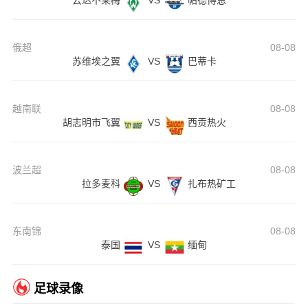
云达不莱梅
VS
帕德博恩
俄超
08-08
苏维埃之翼
VS
巴蒂卡
越南联
08-08
胡志明市飞翼
VS
西贡热火
波兰超
08-08
拉多麦科
VS
扎布热矿工
东南锦
08-08
泰国
VS
缅甸
足球录像