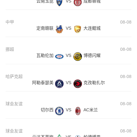
云南玉昆
VS
成都蓉城
中甲
08-08
定南赣联
VS
大连鲲城
挪超
08-08
瓦勒伦加
VS
博德闪耀
哈萨克超
08-08
阿勒泰瑟美
VS
克孜勒扎尔
球会友谊
08-08
切尔西
VS
AC米兰
球会友谊
08-08