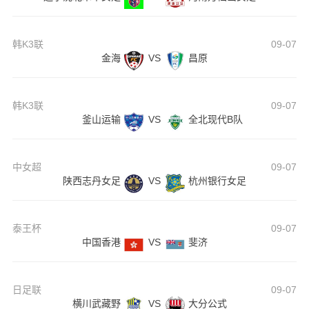
韩K3联
09-07
金海
VS
昌原
韩K3联
09-07
釜山运输
VS
全北现代B队
中女超
09-07
陕西志丹女足
VS
杭州银行女足
泰王杯
09-07
中国香港
VS
斐济
日足联
09-07
横川武藏野
VS
大分公式