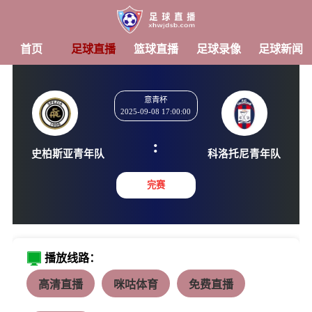
首页
足球直播
篮球直播
足球录像
足球新闻
意青杯
2025-09-08 17:00:00
:
史柏斯亚青年队
科洛托尼
完赛
播放线路：
高清直播
咪咕体育
免费直播