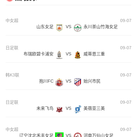
中女超
09-07
山东女足
VS
永川茶山竹海女足
日足联
09-07
布瑞欧碧卡浦安
VS
威蒂恩三重
韩K3联
09-07
抱川FC
VS
始兴市民
日足联
09-07
未来飞鸟
VS
美蓓亚三美
中女超
09-07
辽宁沈北禾丰女足
VS
河南万仙山女足