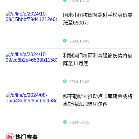
2024-10-15
国米小图拉姆领跑射手榜身价暴
涨至6500万
2024-10-09
利物浦门将阿利森腿筋伤势将缺
阵至11月底
2024-10-09
那不勒斯为推动卢卡库转会或将
奥斯梅恩加盟切尔西
2024-08-15
热门赛事