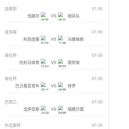
加拿职
07-30
伐路尔
VS
骑兵队
波多联
07-30
利昂庞塞
VS
马雅格斯
哥伦杯
07-30
托利马体育
VS
索阿查
哥伦杯
07-30
巴兰基亚青年
VS
修罗
巴西乙
07-30
戈伊亚斯
VS
瑞模贝雷
中北美杯
07-30