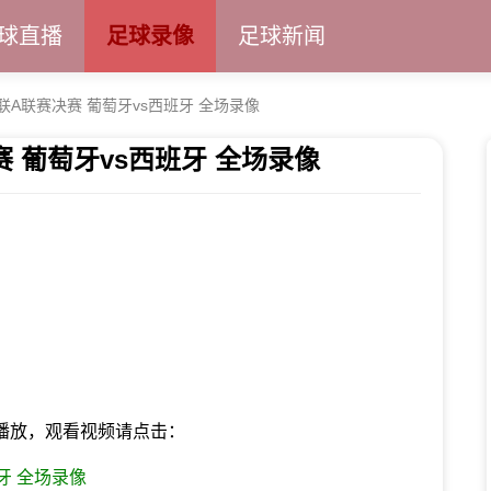
球直播
足球录像
足球新闻
欧国联A联赛决赛 葡萄牙vs西班牙 全场录像
决赛 葡萄牙vs西班牙 全场录像
播放，观看视频请点击：
班牙 全场录像