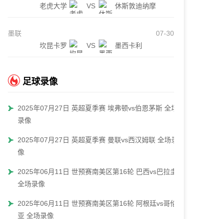
老虎大学
VS
休斯敦迪纳摩
墨联
07-30
坎昆卡罗
VS
墨西卡利
足球录像
2025年07月27日 英超夏季赛 埃弗顿vs伯恩茅斯 全场
录像
2025年07月27日 英超夏季赛 曼联vs西汉姆联 全场录
像
2025年06月11日 世预赛南美区第16轮 巴西vs巴拉圭
全场录像
2025年06月11日 世预赛南美区第16轮 阿根廷vs哥伦比
亚 全场录像