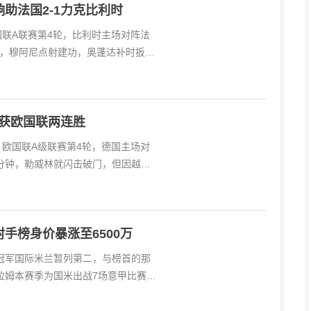
助法国2-1力克比利时
国联A联赛第4轮，比利时主场对阵法
，穆阿尼点射建功，奥蓬达补时扳
收获欧国联两连胜
，欧国联A级联赛第4轮，德国主场对
分钟，勒威林就闪击破门，但因越位
手榜身价暴涨至6500万
冠军国际米兰暂列第二，与榜首的那
拉姆本赛季为国米出战7场意甲比赛，