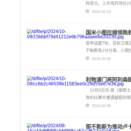
阵荷兰。上半场开场仅2
被吹。
2024-10-15
国米小图拉姆领跑射
意甲战罢7轮，目前卫冕
不勒斯有2分分差。小图
打进7球，暂列射手榜第
2024-10-09
利物浦门将阿利森腿
10月9日讯 据《泰晤
宫的比赛中遭遇腿筋伤情
2024-10-09
那不勒斯为推动卢