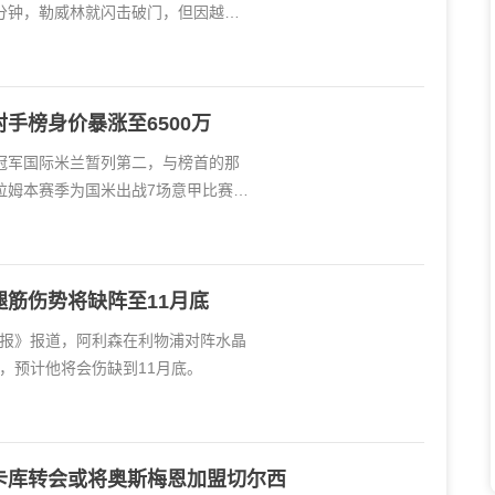
分钟，勒威林就闪击破门，但因越位
手榜身价暴涨至6500万
冠军国际米兰暂列第二，与榜首的那
拉姆本赛季为国米出战7场意甲比赛，
筋伤势将缺阵至11月底
士报》报道，阿利森在利物浦对阵水晶
，预计他将会伤缺到11月底。
卡库转会或将奥斯梅恩加盟切尔西