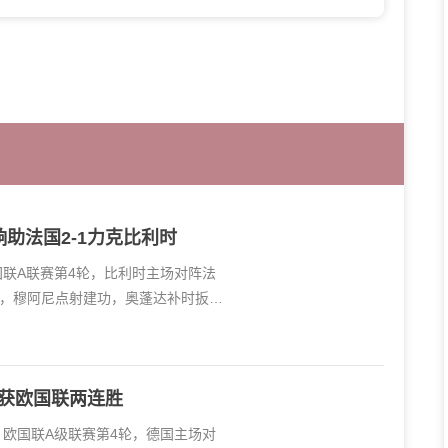
助法国2-1力克比利时
国联A联赛第4轮，比利时主场对阵法
，穆阿尼点射建功，奥蓬达补时扳
收获欧国联两连胜
，欧国联A级联赛第4轮，德国主场对