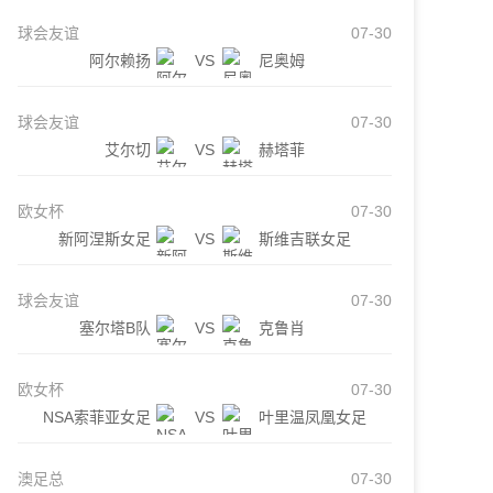
球会友谊
07-30
阿尔赖扬
VS
尼奥姆
球会友谊
07-30
艾尔切
VS
赫塔菲
欧女杯
07-30
新阿涅斯女足
VS
斯维吉联女足
球会友谊
07-30
塞尔塔B队
VS
克鲁肖
欧女杯
07-30
NSA索菲亚女足
VS
叶里温凤凰女足
澳足总
07-30