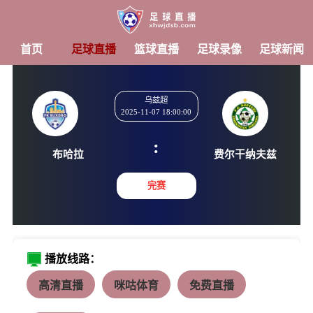
首页
足球直播
篮球直播
足球录像
足球新闻
乌兹超
2025-11-07 18:00:00
:
布哈拉
费尔干纳
完赛
播放线路：
高清直播
咪咕体育
免费直播