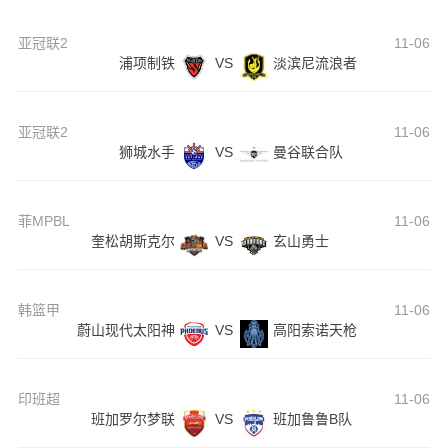
亚冠联2
11-06
浦项制铁
VS
淡滨尼流浪者
亚冠联2
11-06
狮城水手
VS
曼谷联合队
菲MPBL
11-06
奎松胡斯克尔
VS
玄山勇士
韩篮甲
11-06
蔚山现代太阳神
VS
高阳索诺天枪
印班超
11-06
班加罗尔梦联
VS
班加鲁鲁B队