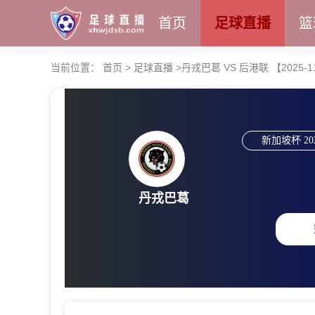
首页
足球直播
篮
当前位置：
首页
>
足球直播
>
丹戎巴葛 VS 后港联 【2025-11-
新加坡杯
20
丹戎巴葛