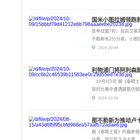
国米小图拉姆领跑射
意甲战罢7轮，目前卫冕
不勒斯有2分分差。小图
打进7球，暂列射手榜第
2024-10-09
利物浦门将阿利森腿
10月9日讯 据《泰晤
宫的比赛中遭遇腿筋伤情
2024-10-09
那不勒斯为推动卢
据《泰晤士报》的最新报
尔西，然后签下卢卡库。