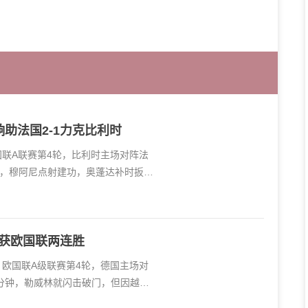
助法国2-1力克比利时
国联A联赛第4轮，比利时主场对阵法
，穆阿尼点射建功，奥蓬达补时扳
收获欧国联两连胜
，欧国联A级联赛第4轮，德国主场对
分钟，勒威林就闪击破门，但因越位