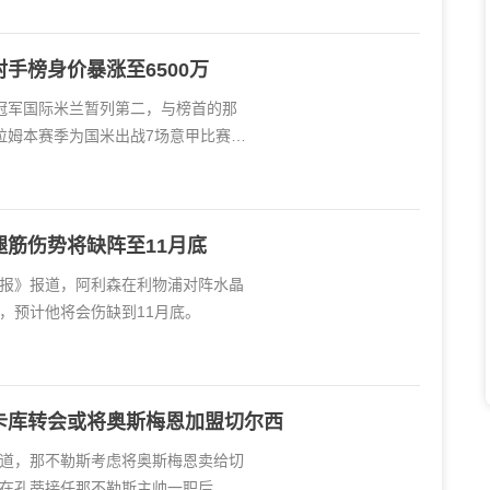
手榜身价暴涨至6500万
冠军国际米兰暂列第二，与榜首的那
拉姆本赛季为国米出战7场意甲比赛，
筋伤势将缺阵至11月底
士报》报道，阿利森在利物浦对阵水晶
，预计他将会伤缺到11月底。
卡库转会或将奥斯梅恩加盟切尔西
道，那不勒斯考虑将奥斯梅恩卖给切
在孔蒂接任那不勒斯主帅一职后，他