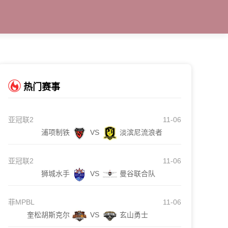
热门赛事
亚冠联2
11-06
浦项制铁
VS
淡滨尼流浪者
亚冠联2
11-06
狮城水手
VS
曼谷联合队
菲MPBL
11-06
奎松胡斯克尔
VS
玄山勇士