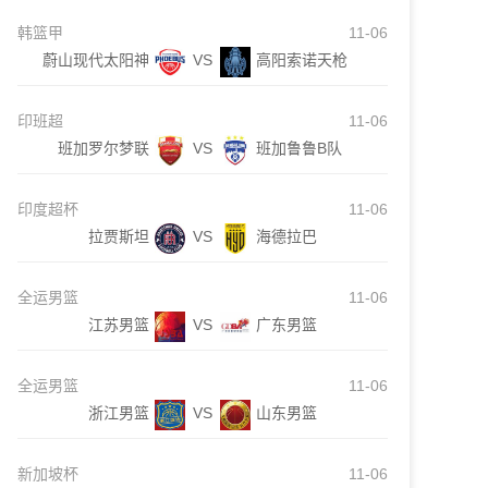
韩篮甲
11-06
蔚山现代太阳神
VS
高阳索诺天枪
印班超
11-06
班加罗尔梦联
VS
班加鲁鲁B队
印度超杯
11-06
拉贾斯坦
VS
海德拉巴
全运男篮
11-06
江苏男篮
VS
广东男篮
全运男篮
11-06
浙江男篮
VS
山东男篮
新加坡杯
11-06