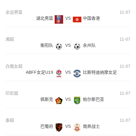
全运男篮
11-07
湖北男篮
VS
中国香港
湘超
11-07
衡阳队
VS
永州队
白俄女超
11-07
ABFF女足U19
VS
比斯特迪纳摩女足
印尼超
11-07
佩斯克
VS
帕尔斯巴亚
泰超
11-07
巴蜀府
VS
南奔战士