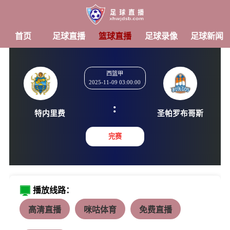
首页
足球直播
篮球直播
足球录像
足球新闻
西篮甲
2025-11-09 03:00:00
:
特内里费
圣帕罗布
完赛
播放线路：
高清直播
咪咕体育
免费直播