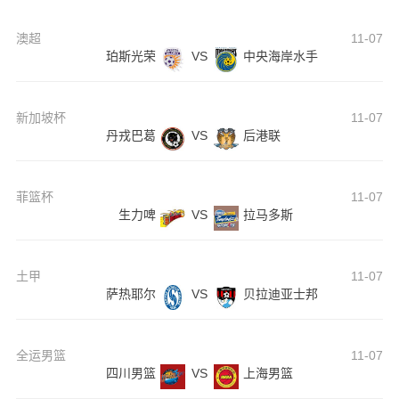
澳超
11-07
珀斯光荣
VS
中央海岸水手
新加坡杯
11-07
丹戎巴葛
VS
后港联
菲篮杯
11-07
生力啤
VS
拉马多斯
土甲
11-07
萨热耶尔
VS
贝拉迪亚士邦
全运男篮
11-07
四川男篮
VS
上海男篮