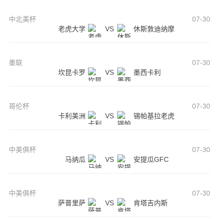
中北美杯
07-30
老虎大学
VS
休斯敦迪纳摩
墨联
07-30
坎昆卡罗
VS
墨西卡利
哥伦杯
07-30
卡利美洲
VS
锡帕基拉老虎
中美俱杯
07-30
马纳瓜
VS
安提瓜GFC
中美俱杯
07-30
萨普里萨
VS
肯塔吉内斯