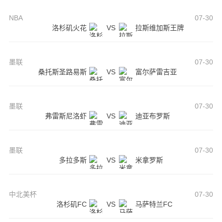
NBA
07-30
洛杉矶火花
VS
拉斯维加斯王牌
墨联
07-30
桑托斯圣路易斯
VS
富尔萨雷吉亚
墨联
07-30
弗雷斯尼洛虾
VS
迪亚布罗斯
墨联
07-30
多拉多斯
VS
米拿罗斯
中北美杯
07-30
洛杉矶FC
VS
马萨特兰FC