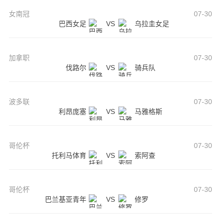
女南冠
07-30
巴西女足
VS
乌拉圭女足
加拿职
07-30
伐路尔
VS
骑兵队
波多联
07-30
利昂庞塞
VS
马雅格斯
哥伦杯
07-30
托利马体育
VS
索阿查
哥伦杯
07-30
巴兰基亚青年
VS
修罗