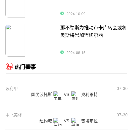
2024-10-09
那不勒斯为推动卢卡库转会或将
奥斯梅恩加盟切尔西
2024-08-15
热门赛事
玻利甲
07-30
国民波托斯
VS
奥利恩特
中北美杯
07-30
纽约城
VS
普埃布拉