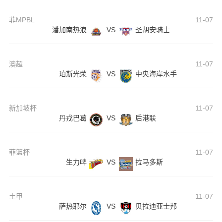
菲MPBL
11-07
潘加南热浪
VS
圣胡安骑士
澳超
11-07
珀斯光荣
VS
中央海岸水手
新加坡杯
11-07
丹戎巴葛
VS
后港联
菲篮杯
11-07
生力啤
VS
拉马多斯
土甲
11-07
萨热耶尔
VS
贝拉迪亚士邦