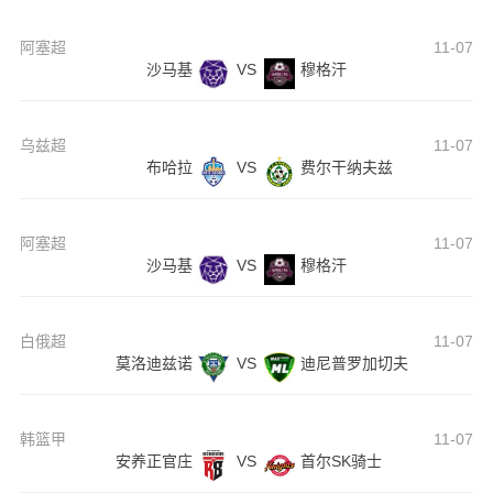
阿塞超
11-07
沙马基
VS
穆格汗
乌兹超
11-07
布哈拉
VS
费尔干纳夫兹
阿塞超
11-07
沙马基
VS
穆格汗
白俄超
11-07
莫洛迪兹诺
VS
迪尼普罗加切夫
韩篮甲
11-07
安养正官庄
VS
首尔SK骑士